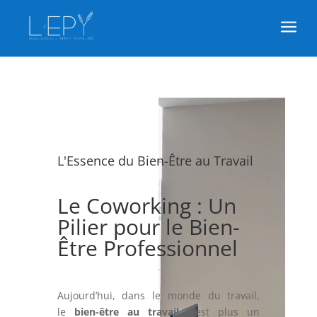
a
L'Essence du Bien-Être au Travail
Le Coworking : Un
Pilier pour le Bien-
Être Professionnel
Aujourd’hui, dans le monde du travail,
le
bien-être au travail
n’est plus un