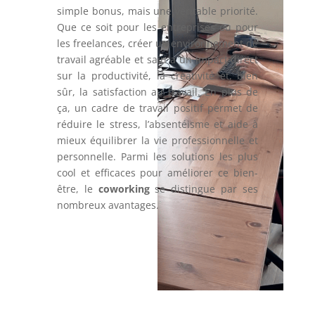
simple bonus, mais une véritable priorité.
Que ce soit pour les entreprises ou pour
les freelances, créer un environnement de
travail agréable et sain a un impact direct
sur la productivité, la créativité et, bien
sûr, la satisfaction au travail. En plus de
ça, un cadre de travail positif permet de
réduire le stress, l’absentéisme et aide à
mieux équilibrer la vie professionnelle et
personnelle. Parmi les solutions les plus
cool et efficaces pour améliorer ce bien-
être, le
coworking
se distingue par ses
nombreux avantages.